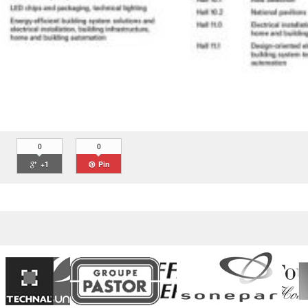
0
0
+1
Pin