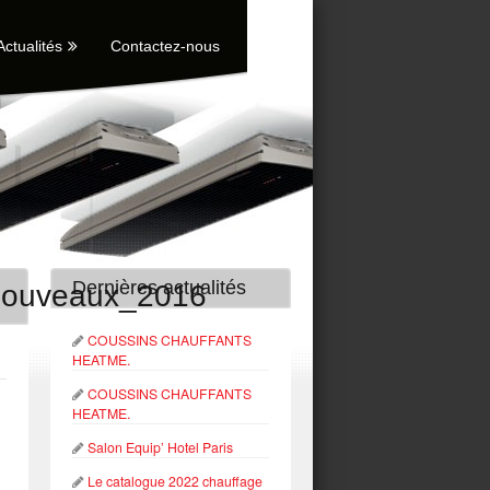
Actualités
Contactez-nous
Dernières actualités
_nouveaux_2016
COUSSINS CHAUFFANTS
HEATME.
COUSSINS CHAUFFANTS
HEATME.
Salon Equip’ Hotel Paris
Le catalogue 2022 chauffage