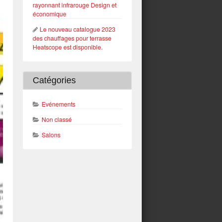
rayonnant infrarouge Design et
économique
Le nouveau catalogue 2023
des chauffages pour terrasse
Heatscope est disponible.
Catégories
Evénements
Non classé
Salons