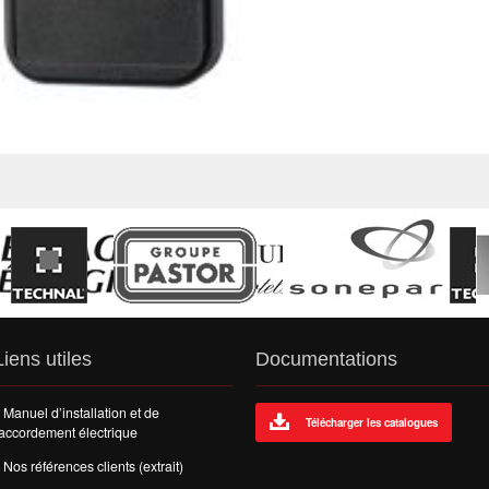
Liens utiles
Documentations
Manuel d’installation et de
Télécharger les catalogues
accordement électrique
Nos références clients (extrait)