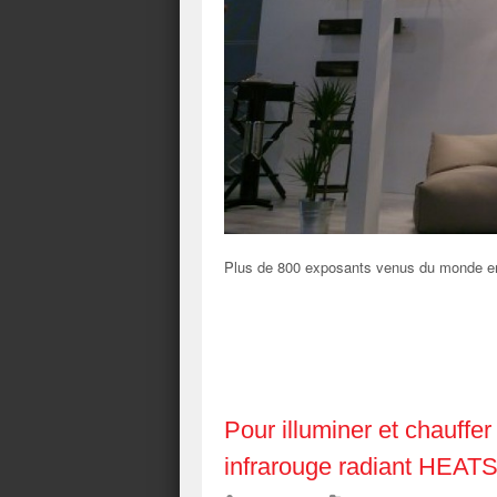
Plus de 800 exposants venus du monde en
Pour illuminer et chauff
infrarouge radiant HE