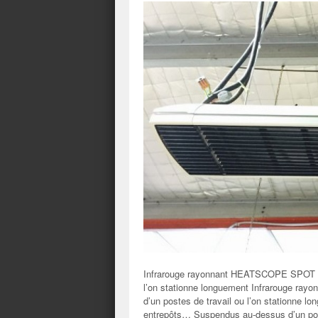
Infrarouge rayonnant HEATSCOPE SPOT pou
l’on stationne longuement Infrarouge ra
d’un postes de travail ou l’on stationne
entrepôts… Suspendus au-dessus d’un post