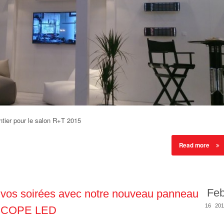
tier pour le salon R+T 2015
Read more
Fe
er vos soirées avec notre nouveau panneau
16
201
ATSCOPE LED