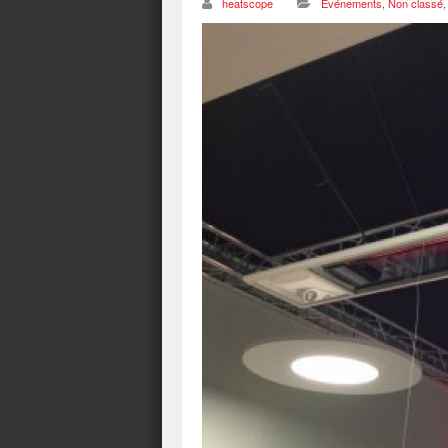
heatscope
Evénements
,
Non classé