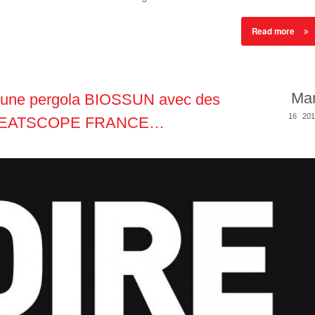
Read more
Ma
r une pergola BIOSSUN avec des
16
201
es HEATSCOPE FRANCE…