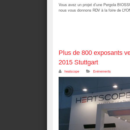
Vous avez un projet d’une Pergola BIOS
nous vous donnons RDV à la foire de LYON 
Plus de 800 exposants ve
2015 Stuttgart
heatscope
Evénements