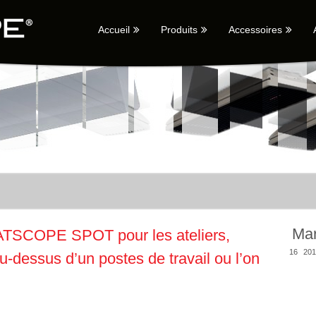
Accueil
Produits
Accessoires
Ma
ATSCOPE SPOT pour les ateliers,
16
201
dessus d’un postes de travail ou l’on