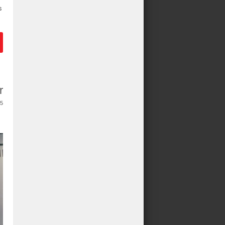
s
r
5