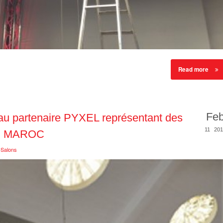
Read more
Fe
au partenaire PYXEL représentant des
11
201
E MAROC
,
Salons