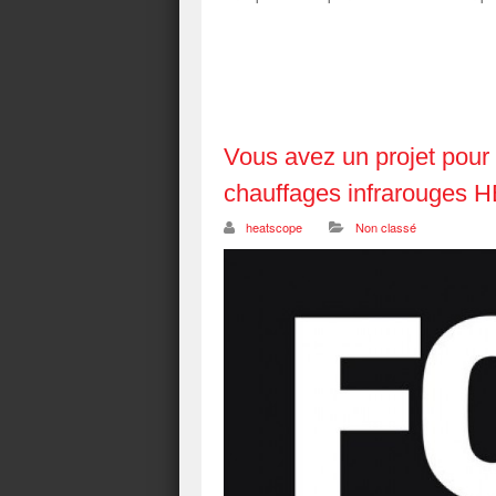
Vous avez un projet pou
chauffages infraroug
heatscope
Non classé