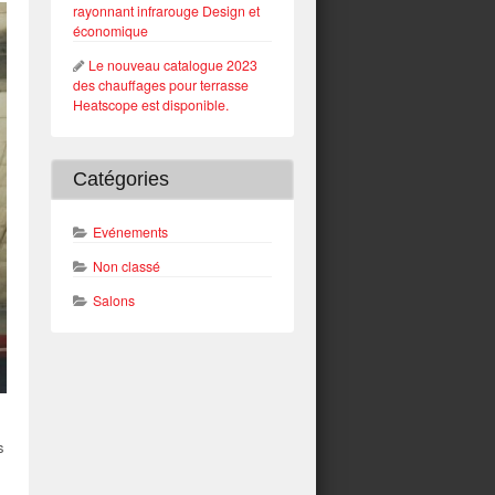
rayonnant infrarouge Design et
économique
Le nouveau catalogue 2023
des chauffages pour terrasse
Heatscope est disponible.
Catégories
Evénements
Non classé
Salons
s