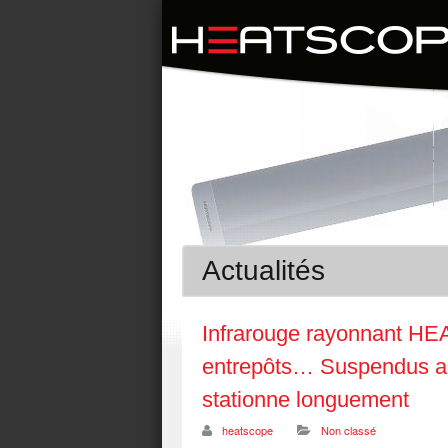
Actualités
Infrarouge rayonnant HE
entrepôts… Suspendus au-
stationne longuement
heatscope
Non classé