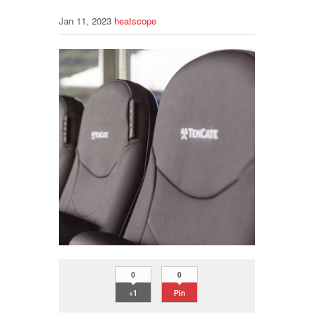
Jan 11, 2023
heatscope
0
0
+1
Pin