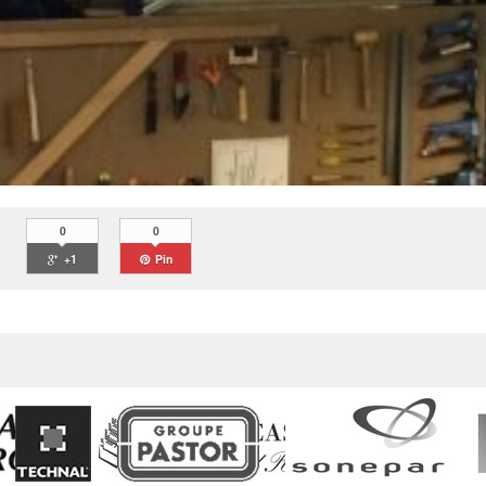
0
0
+1
Pin