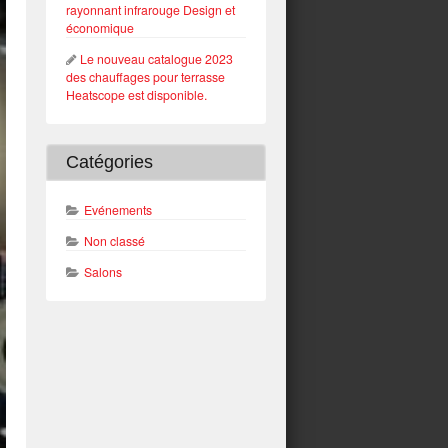
rayonnant infrarouge Design et
économique
Le nouveau catalogue 2023
des chauffages pour terrasse
Heatscope est disponible.
Catégories
Evénements
Non classé
Salons