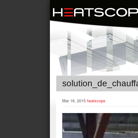
solution_de_chauff
Mar 16, 2015
heatscope