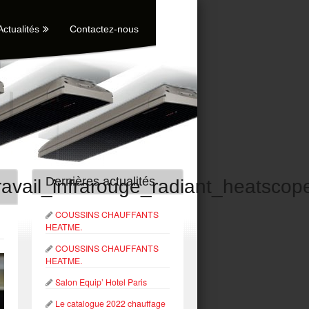
Actualités
Contactez-nous
Dernières actualités
ravail_infrarouge_radiant_heatscop
COUSSINS CHAUFFANTS
HEATME.
COUSSINS CHAUFFANTS
HEATME.
Salon Equip’ Hotel Paris
Le catalogue 2022 chauffage