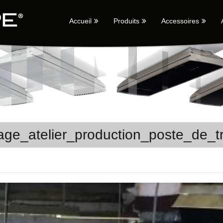
Accueil
Produits
Accessoires
age_atelier_production_poste_de_t