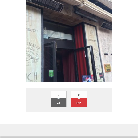
0
0
+1
Pin