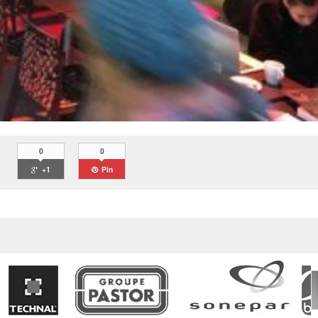
0
0
+1
Pin