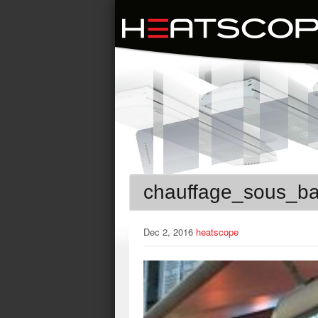
chauffage_sous_ba
Dec 2, 2016
heatscope