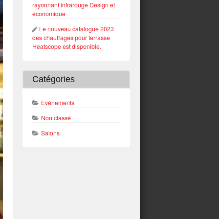
rayonnant infrarouge Design et
économique
Le nouveau catalogue 2023
des chauffages pour terrasse
Heatscope est disponible.
Catégories
Evénements
Non classé
Salons