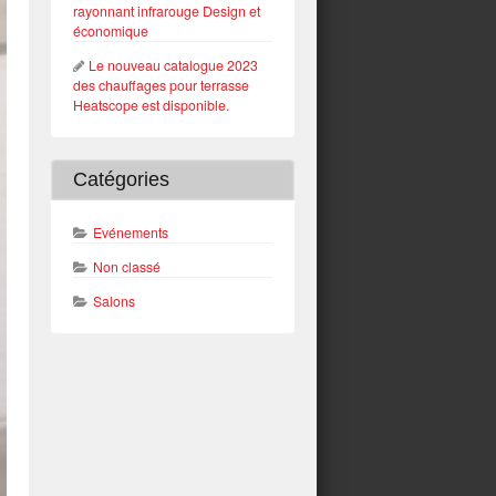
rayonnant infrarouge Design et
économique
Le nouveau catalogue 2023
des chauffages pour terrasse
Heatscope est disponible.
Catégories
Evénements
Non classé
Salons