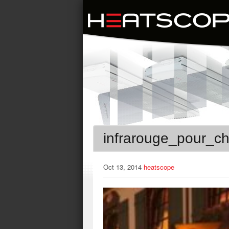
infrarouge_pour_ch
Oct 13, 2014
heatscope