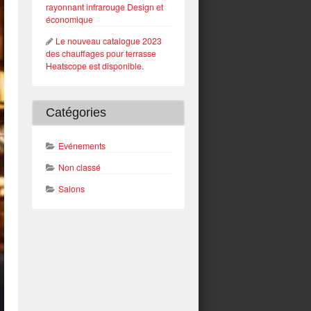
rayonnant infrarouge Design et
économique
Le nouveau catalogue 2023
des chauffages pour terrasse
Heatscope est disponible.
Catégories
Evénements
Non classé
Salons