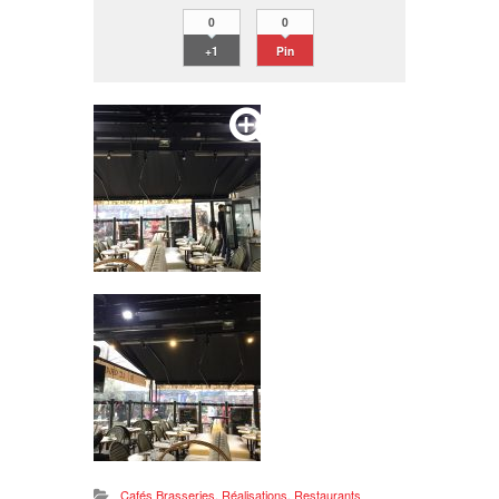
0
0
+1
Pin
Cafés Brasseries
,
Réalisations
,
Restaurants