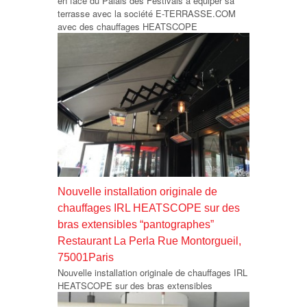
en face du Palais des Festivals à équiper sa
terrasse avec la société E-TERRASSE.COM
avec des chauffages HEATSCOPE
Nouvelle installation originale de
chauffages IRL HEATSCOPE sur des
bras extensibles “pantographes”
Restaurant La Perla Rue Montorgueil,
75001Paris
Nouvelle installation originale de chauffages IRL
HEATSCOPE sur des bras extensibles