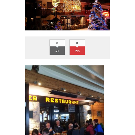
0
0
+1
Pin