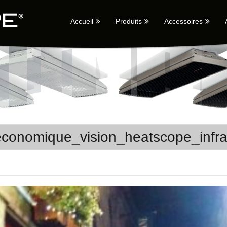
Accueil
Produits
Accessoires
_economique_vision_heatscope_in