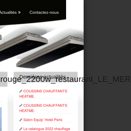
Actualités
Contactez-nous
Dernières actualités
frarouge_2200w_restaurant_LE_M
COUSSINS CHAUFFANTS
HEATME.
COUSSINS CHAUFFANTS
HEATME.
Salon Equip’ Hotel Paris
Le catalogue 2022 chauffage