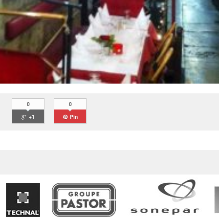
0
0
+1
Pin