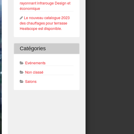
rayonnant infrarouge Design et
économique
Le nouveau catalogue 2023
des chauffages pour terrasse
Heatscope est disponible.
Catégories
Evénements
Non classé
Salons