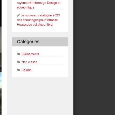
rayonnant infrarouge Design et
économique
Le nouveau catalogue 2023
des chauffages pour terrasse
Heatscope est disponible.
Catégories
Evénements
Non classé
Salons