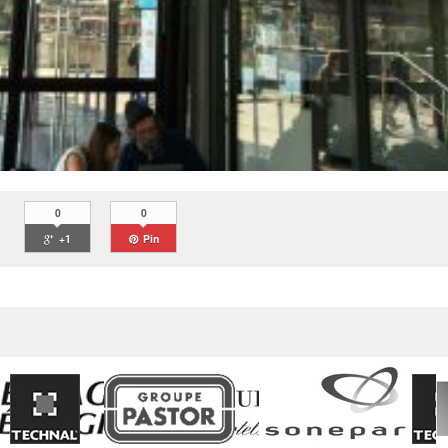
0
0
+1
Pin