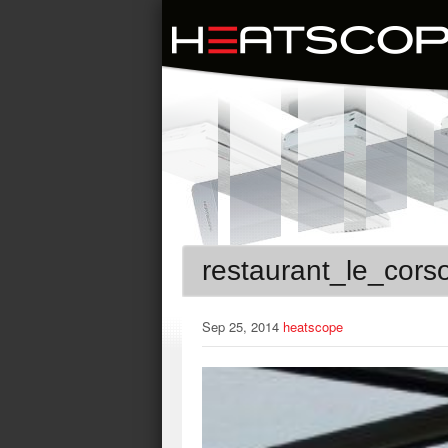
restaurant_le_cors
Sep 25, 2014
heatscope