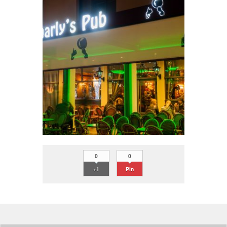
0
0
+1
Pin