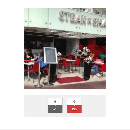
0
0
+1
Pin