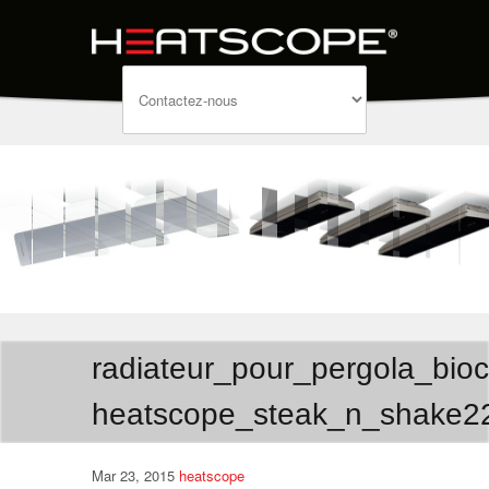
radiateur_pour_pergola_biocl
heatscope_steak_n_shake2
Mar 23, 2015
heatscope