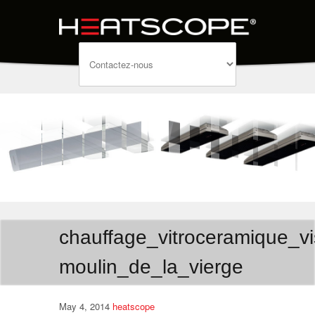
chauffage_vitroceramique_
moulin_de_la_vierge
May 4, 2014
heatscope