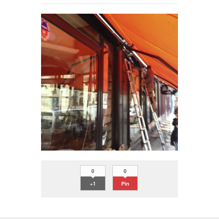
0
0
+1
Pin