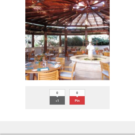
0
0
+1
Pin