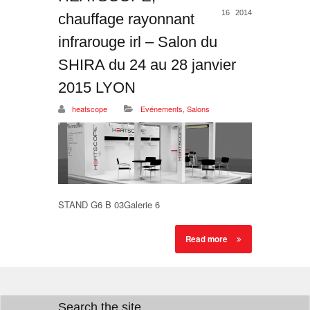
16
2014
chauffage rayonnant
infrarouge irl – Salon du
SHIRA du 24 au 28 janvier
2015 LYON
heatscope
Evénements
,
Salons
STAND G6 B 03Galerie 6
Read more
Search the site