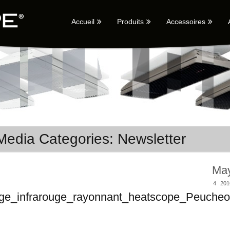
Accueil
Produits
Accessoires
Media Categories: Newsletter
Ma
4
201
age_infrarouge_rayonnant_heatscope_Peucheo