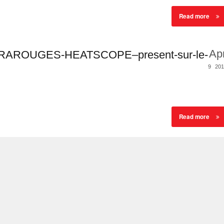
Read more
Ap
AROUGES-HEATSCOPE–present-sur-le-
9
201
Read more