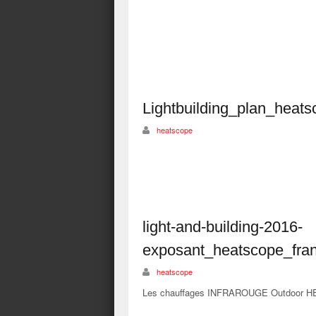
Lightbuilding_plan_heat
heatscope
light-and-building-2016-
exposant_heatscope_fra
heatscope
Les chauffages INFRAROUGE Outdoor HEAT