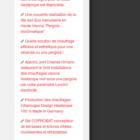
Heatscope est disponible.
Une nouvelle réalisation de la
Ste Isol-Eco menuiserie en
Haute-Vienne “Pergola
bioclimatique”
Quelle solution de chauffage
efficace et esthétique pour une
véranda ou une pergola !
Ajaccio, port Charles Ornano
restaurant le Grill installations
des chauffages visions
heatscope noir sous une pergola
par notre partenaire Lenzini
électricité
Production des chauffages
infrarouges Design Heatscope
100 % Made in Germany
Sté COPROBAT concepteur
de terrasses et toitures vitrées
coulissantes et rétractables