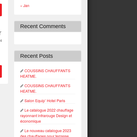
« Jan
Recent Comments
r
4
Recent Posts
COUSSINS CHAUFFANTS
HEATME.
COUSSINS CHAUFFANTS
HEATME.
Salon Equip’ Hotel Paris
Le catalogue 2022 chauffage
rayonnant infrarouge Design et
économique
Le nouveau catalogue 2023
des chauffages pour terrasse