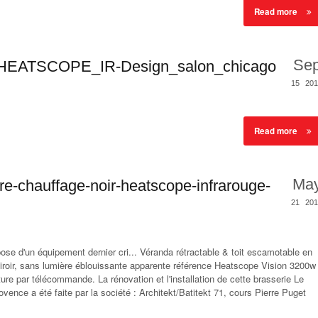
Read more
Se
_HEATSCOPE_IR-Design_salon_chicago
15
201
Read more
Ma
iere-chauffage-noir-heatscope-infrarouge-
21
201
pose d'un équipement dernier cri... Véranda rétractable & toit escamotable en
miroir, sans lumière éblouissante apparente référence Heatscope Vision 3200w
ure par télécommande. La rénovation et l'installation de cette brasserie Le
nce a été faite par la société : Architekt/Batitekt 71, cours Pierre Puget