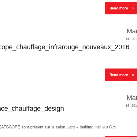
Read more
Ma
14
201
scope_chauffage_infrarouge_nouveaux_2016
Read more
Ma
14
201
nce_chauffage_design
SCOPE sont présent sur le salon Light + building Hall 9.0 C75