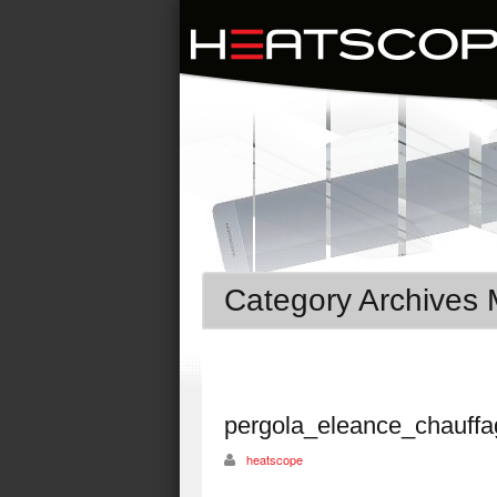
Category Archives 
pergola_eleance_chauff
heatscope