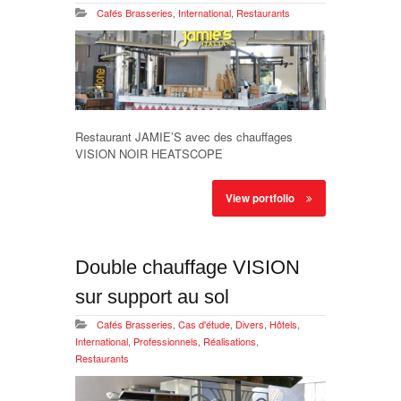
Cafés Brasseries
,
International
,
Restaurants
Restaurant JAMIE’S avec des chauffages
VISION NOIR HEATSCOPE
View portfolio
Double chauffage VISION
sur support au sol
Cafés Brasseries
,
Cas d'étude
,
Divers
,
Hôtels
,
International
,
Professionnels
,
Réalisations
,
Restaurants