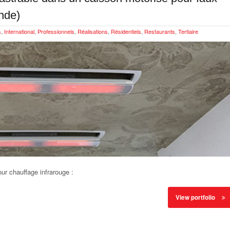
nde)
s
,
International
,
Professionnels
,
Réalisations
,
Résidentiels
,
Restaurants
,
Tertiaire
ur chauffage infrarouge :
View portfolio