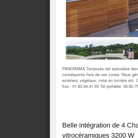
PANORAMA Terrasses est spécialisé dans 
conséquents hors de ces zones. Nous géron
extérieur, végétaux, mise en lumière et
fixe : 01.83.64.41.55 Tel portable: 06.60.7
Belle intégration de 4 C
vitrocéramiques 3200 W