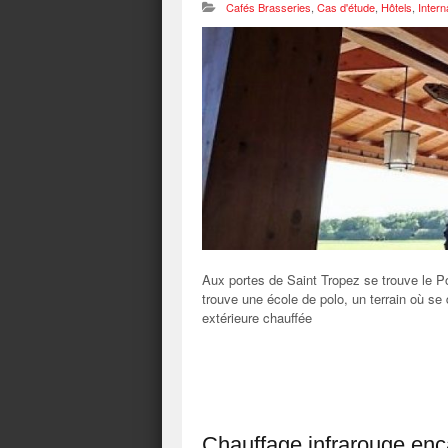
Cafés Brasseries
,
Cas d'étude
,
Hôtels
,
Intern
Aux portes de Saint Tropez se trouve le P
trouve une école de polo, un terrain où se
extérieure chauffée
Chauffage infrarouge enc