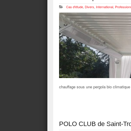
Cas d'étude
,
Divers
,
International
,
Profession
chauffage sous une pergola bio climatique
POLO CLUB de Saint-Tro