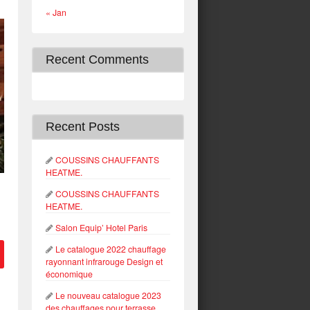
« Jan
Recent Comments
Recent Posts
COUSSINS CHAUFFANTS
HEATME.
COUSSINS CHAUFFANTS
HEATME.
Salon Equip’ Hotel Paris
Le catalogue 2022 chauffage
rayonnant infrarouge Design et
économique
Le nouveau catalogue 2023
des chauffages pour terrasse