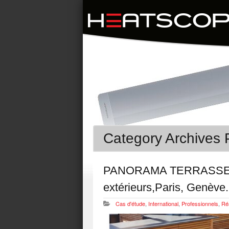
Category Archives P
PANORAMA TERRASSES s
extérieurs,Paris, Genève.
Cas d'étude
,
International
,
Professionnels
,
Réa