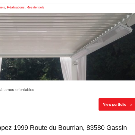
nels
,
Réalisations
,
Résidentiels
 à lames orientables
View portfolio
pez 1999 Route du Bourrian, 83580 Gassin