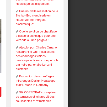
Heatscope est disponible.
Une nouvelle réalisation de la
Ste Isol-Eco menuiserie en
Haute-Vienne “Pergola
bioclimatique”
Quelle solution de chauffage
efficace et esthétique pour une
véranda ou une pergola !
Ajaccio, port Charles Ornano
restaurant le Grill installations
des chauffages visions
heatscope noir sous une pergola
par notre partenaire Lenzini
électricité
Production des chauffages
infrarouges Design Heatscope
100 % Made in Germany
Sté COPROBAT concepteur
de terrasses et toitures vitrées
coulissantes et rétractables