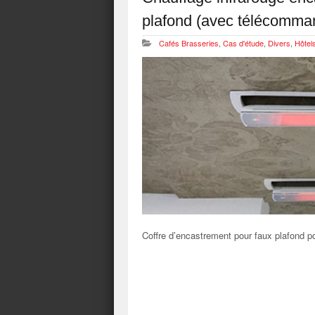
plafond (avec télécomma
Cafés Brasseries
,
Cas d'étude
,
Divers
,
Hôtel
Coffre d’encastrement pour faux plafond po