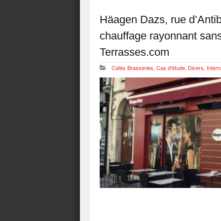
Häagen Dazs, rue d’Antib
chauffage rayonnant sans
Terrasses.com
Cafés Brasseries
,
Cas d'étude
,
Divers
,
Intern