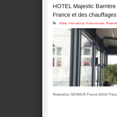
HOTEL Majestic Barrière
France et des chauffag
Hôtels
,
International
,
Professionnels
,
Réalisat
Réalisation GENNIUS France 83340 Flassa