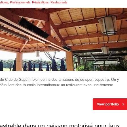
ational
,
Professionnels
,
Réalisations
,
Restaurants
olo Club de Gassin, bien connu des amateurs de ce sport équestre. On y
 déroulent des tournois internationaux un restaurant avec une terrasse
View portfolio
astrable dans un caisson motorisé pour faux